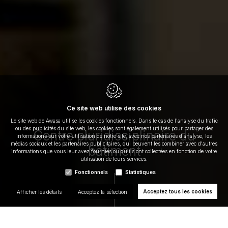
Des experts pour votre
Ce site web utilise des cookies
tranquillité
Accompagnent professionnels et
Services all-in
Le site web de Awasa utilise les cookies fonctionnels. Dans le cas de l'analyse du trafic
particuliers dans la recherche et la résolution de
ou des publicités du site web, les cookies sont également utilisés pour partager des
Centre pluridisciplinaire du
tout problème affectant leur bâtiment
En conseil et accompagnement
informations sur votre utilisation de notre site, avec nos partenaires d'analyse, les
médias sociaux et les partenaires publicitaires, qui peuvent les combiner avec d'autres
bâtiment
informations que vous leur avez fournies ou qu'ils ont collectées en fonction de votre
utilisation de leurs services.
Fonctionnels
Statistiques
Acceptez tous les cookies
Afficher les détails
Acceptez la sélection